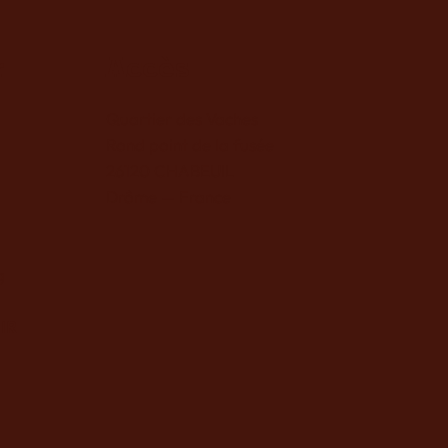
r
Accès
Quartier des Vaches
Rond point de la fusée
26120 CHABEUIL
Drôme — France
g
IR