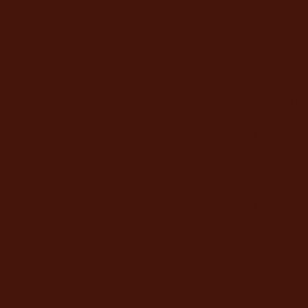
Les h
LE MAGA
Les mardis
8h30-12h3
Les mercre
8h30-12h
LA CANT
Du lundi a