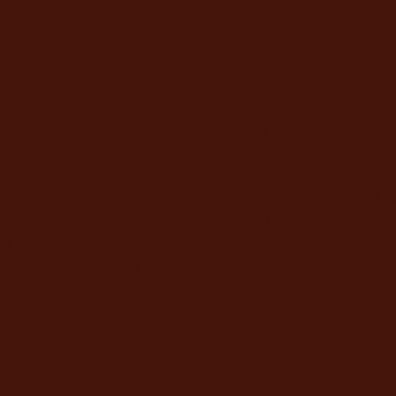
oraires
Nous contacte
SIN
LE MAGASIN
 et vendredis :
04 75 78 30 95
0 et 15h-19h
contact@courtcircuit.org
dis et samedis :
30
LA CANTINE RIBAMBOULE
04 75 80 57 82
INE RIBAMBOULE
ribamboule@courtcircuit.or
u vendredi de 11h30 à 14h
L'ASSOCIATION L’ARROSO
arrosons@mailo.com